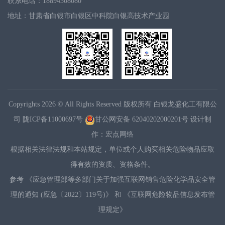
联系电话：18894308080
地址：甘肃省白银市白银区中科院白银高技术产业园
Copyrights
2026 © All Rights Reserved 版权所有 白银龙盛化工有限公
司
陇ICP备11000697号
甘公网安备 62040202000201号
设计制
作：
宏点网络
根据相关法律法规和本站规定，单位或个人购买相关危险物品应取
得有效的资质、资格条件。
参考
《应急管理部等多部门关于加强互联网销售危险化学品安全管
理的通知 (应急〔2022〕119号)》
和
《互联网危险物品信息发布管
理规定》