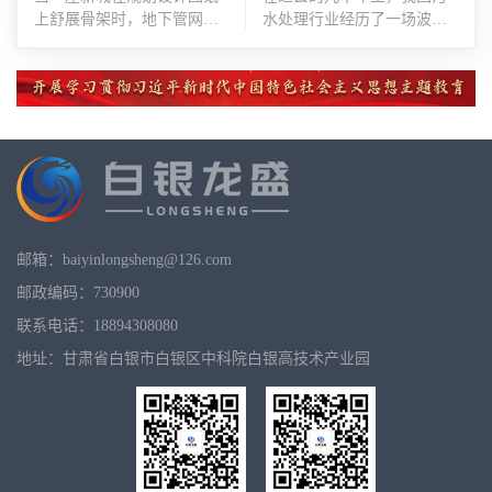
的参与，
上舒展骨架时，地下管网往
水处理行业经历了一场波澜
往是最先被勾勒，却又最容
壮阔的“大建设时代”。一座
易被忽视的线条。与传统老
座现代化污水处理厂拔地而
城区“先发展、后治理”的被
起，如同城市的“绿色肾
动模式不同，新城区污水治
脏”，高效地净化着生活与工
理从一开始就站在了更高的
业废水。然而，当我们将目
起点上——它承载着生态优
光从宏伟的厂区转向地下错
先、绿
综复杂
邮箱：baiyinlongsheng@126.com
邮政编码：730900
联系电话：18894308080
地址：甘肃省白银市白银区中科院白银高技术产业园