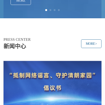
MORE
强酸性(pHChemicalbook≤2.5)下产生亚胺化反应，减少它在
水中溶解度。能为醛(如甲醛)及高价金属(如铝、铬、锆等)
的多核羟桥络离子所交联，并易为机械和(或)氧的作用所
降解。
PRESS CENTER
MORE>
新闻中心