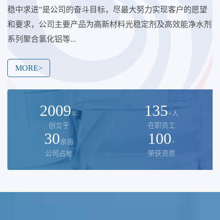
稳中求进”是公司的奋斗目标，尽最大努力实现客户的愿望
和要求，公司主要产品为高新材料光稳定剂及高效能净水剂
系列聚合氯化铝等...
MORE>
2009
135
年
+人
创立于
在职员工
30
100
余亩
+
公司占地
荣获资质