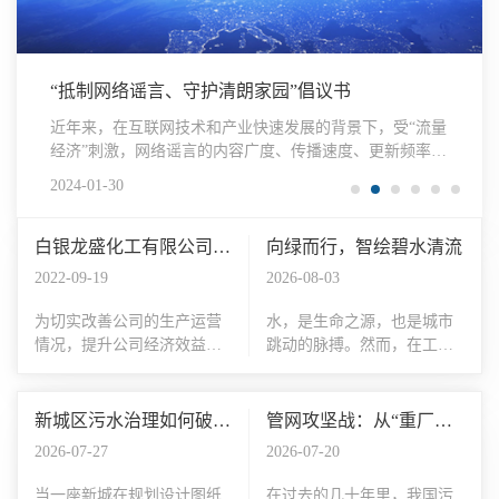
“抵制网络谣言、守护清朗家园”倡议书
近年来，在互联网技术和产业快速发展的背景下，受“流量
经济”刺激，网络谣言的内容广度、传播速度、更新频率、
影响范围及社会危害性等显著增强。为进一步净化网络环
2024-01-30
境，维护网络秩序，发挥广大网民在推进网络空间法
白银龙盛化工有限公司清
向绿而行，智绘碧水清流
洁生产审核前公示
2022-09-19
2026-08-03
为切实改善公司的生产运营
水，是生命之源，也是城市
情况，提升公司经济效益，
跳动的脉搏。然而，在工业
减少污染物排放，同时结合
化与城市化的快速进程中，
公司的发展需要，响应环保
污水治理已成为关乎生态环
政策，我公司自2022年5月开
境与民生福祉的重要课题。
新城区污水治理如何破
管网攻坚战：从“重厂轻
始全面启动清洁生产审核工
面对复杂的治理难题，我们
局：从“末端处理”迈向
网”到“厂网一体化”的生
2026-07-27
2026-07-20
作。
并非束手无策，而是以科技
“系统智治”
态蝶变
的智慧、制度的严谨与全民
当一座新城在规划设计图纸
在过去的几十年里，我国污